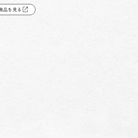
open_in_new
商品を見る