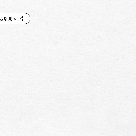
open_in_new
品を見る